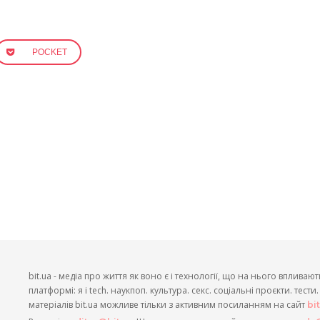
POCKET
bit.ua - медіа про життя як воно є і технології, що на нього впливают
платформі: я і tech. наукпоп. культура. секс. соціальні проєкти. тест
матеріалів bit.ua можливе тільки з активним посиланням на сайт
bi