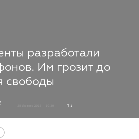
енты разработали
фонов. Им грозит до
я свободы
о
28 Лютого 2018
19:36
1