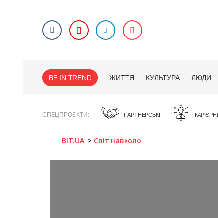
BE IN TREND
ЖИТТЯ
КУЛЬТУРА
ЛЮДИ
СПЕЦПРОЄКТИ
ПАРТНЕРСЬКІ
КАР'ЄРН
BIT.UA
Світ навколо