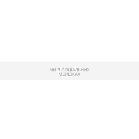
МИ В СОЦІАЛЬНИХ
МЕРЕЖАХ
83K
Розробка сайту
Партнер по SEO