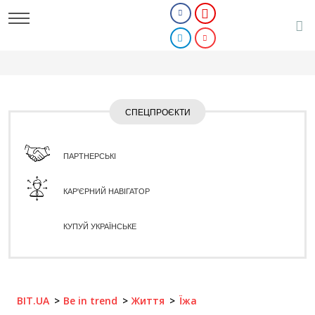
СПЕЦПРОЄКТИ
ПАРТНЕРСЬКІ
КАР'ЄРНИЙ НАВІГАТОР
КУПУЙ УКРАЇНСЬКЕ
BIT.UA
Be in trend
Життя
Їжа