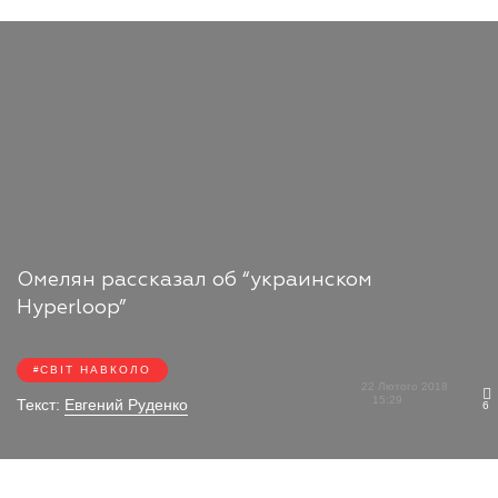
Омелян рассказал об “украинском
Hyperloop”
СВІТ НАВКОЛО
22 Лютого 2018
15:29
Текст:
Евгений Руденко
6