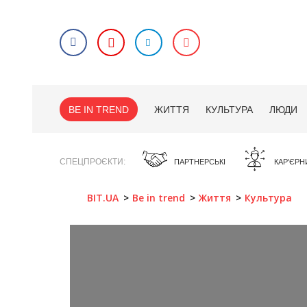
BE IN TREND
ЖИТТЯ
КУЛЬТУРА
ЛЮДИ
СПЕЦПРОЄКТИ
ПАРТНЕРСЬКІ
КАР'ЄРН
BIT.UA
Be in trend
Життя
Культура