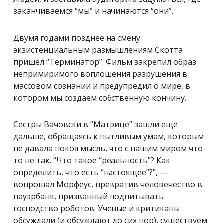
заканчиваемся “мы” и начинаются “они”.
Двумя годами позднее на смену
экзистенциальным размышлениям Скотта
пришел “Терминатор”. Фильм закрепил образ
непримиримого воплощения разрушения в
массовом сознании и предупредил о мире, в
котором мы создаем собственную кончину.
Сестры Вачовски в “Матрице” зашли еще
дальше, обращаясь к пытливым умам, которым
не давала покоя мысль, что с нашим миром что-
то не так.
“Что такое “реальность”? Как
определить, что есть “настоящее”?”, —
вопрошал Морфеус, превратив человечество в
пауэрбанк, призванный подпитывать
господство роботов. Ученые и критиканы
обсуждали (и обсуждают до сих пор), существуем