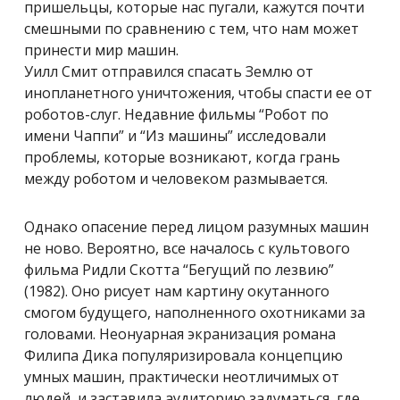
пришельцы, которые нас пугали, кажутся почти
смешными по сравнению с тем, что нам может
принести мир машин.
Уилл Смит отправился спасать Землю от
инопланетного уничтожения, чтобы спасти ее от
роботов-слуг. Недавние фильмы “Робот по
имени Чаппи” и “Из машины” исследовали
проблемы, которые возникают, когда грань
между роботом и человеком размывается.
Однако опасение перед лицом разумных машин
не ново. Вероятно, все началось с культового
фильма Ридли Скотта “Бегущий по лезвию”
(1982). Оно рисует нам картину окутанного
смогом будущего, наполненного охотниками за
головами. Неонуарная экранизация романа
Филипа Дика популяризировала концепцию
умных машин, практически неотличимых от
людей, и заставила аудиторию задуматься, где