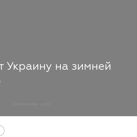
т Украину на зимней
8
09 Лютого 2018
17:00