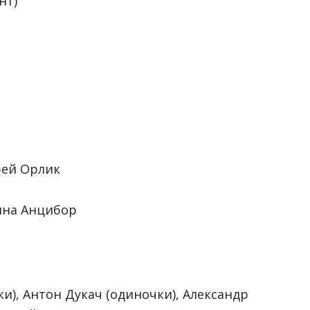
нт)
рей Орлик
ина Анцибор
и), Антон Дукач (одиночки), Александр