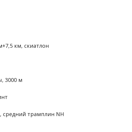
м+7,5 км, скиатлон
, 3000 м
инт
ы, средний трамплин NH