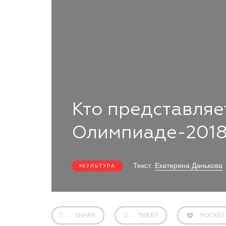
Кто представляе
Олимпиаде-201
Текст:
Екатерина Данькова
КУЛЬТУРА
SHARE
TWEET
POCKET