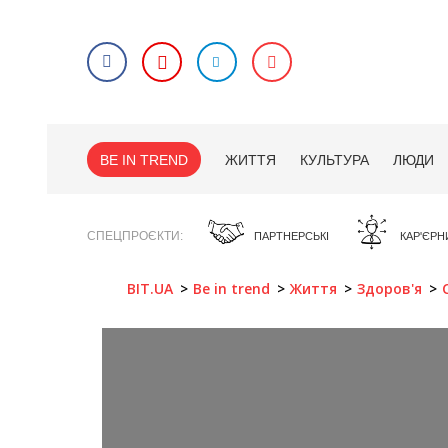
BE IN TREND
ЖИТТЯ
КУЛЬТУРА
ЛЮДИ
СПЕЦПРОЄКТИ
ПАРТНЕРСЬКІ
КАР'ЄРН
BIT.UA
Be in trend
Життя
Здоров'я