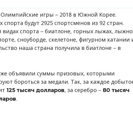
е Олимпийские игры – 2018 в Южной Корее.
х спорта будут 2925 спортсменов из 92 стран.
и видах спорта – биатлоне, горных лыжах, лыжн
орте, сноуборде, скелетоне, фигурном катании 
ьство наша страна получила в биатлоне – в
уже объявили суммы призовых, которыми
ют бороться за медали. Так, за каждое добыто
ит
, за серебро –
125 тысяч долларов
80 тысяч
.
ларов