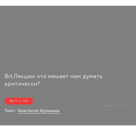
Bit.Лекции: что мешает нам думать
критически?
BIT LIVE
16 Лютого 2018
19:10
Текст:
Анастасия Шунькина