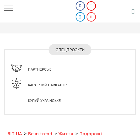
СПЕЦПРОЄКТИ
ПАРТНЕРСЬКІ
КАР'ЄРНИЙ НАВІГАТОР
КУПУЙ УКРАЇНСЬКЕ
BIT.UA
Be in trend
Життя
Подорожі