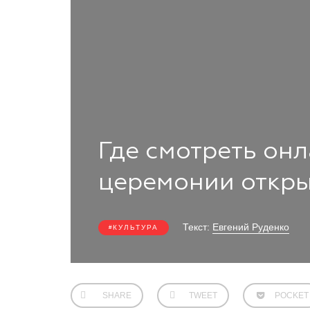
Где смотреть он
церемонии откр
Текст:
Евгений Руденко
КУЛЬТУРА
SHARE
TWEET
POCKET