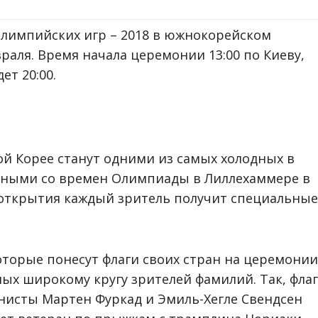
лимпийских игр – 2018 в южнокорейском
враля. Время начала церемонии 13:00 по Киеву,
ет 20:00.
й Корее станут одними из самых холодных в
дными со времен Олимпиады в Лиллехаммере в
и открытия каждый зритель получит специальные
оторые понесут флаги своих стран на церемонии
ых широкому кругу зрителей фамилий. Так, фла
нисты Мартен Фуркад и Эмиль-Хегле Свендсен