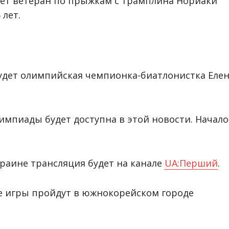
сет ветеран по прыжкам с трамплина Нориаки
 лет.
дет олимпийская чемпионка-биатлонистка Еле
мпиады будет доступна в этой новости. Начало
раине трансляция будет на канале
UA:Перший
.
е игры пройдут в южнокорейском городе