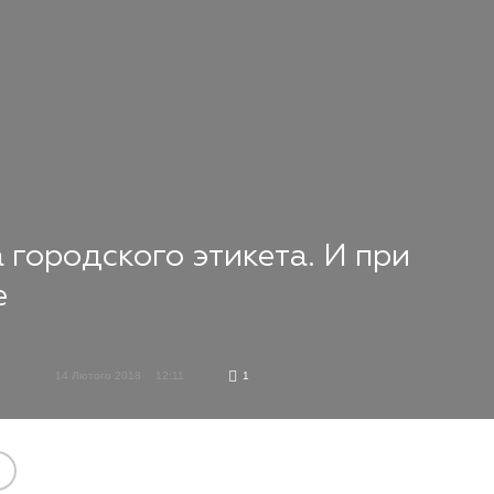
 городского этикета. И при
е
14 Лютого 2018
12:11
1