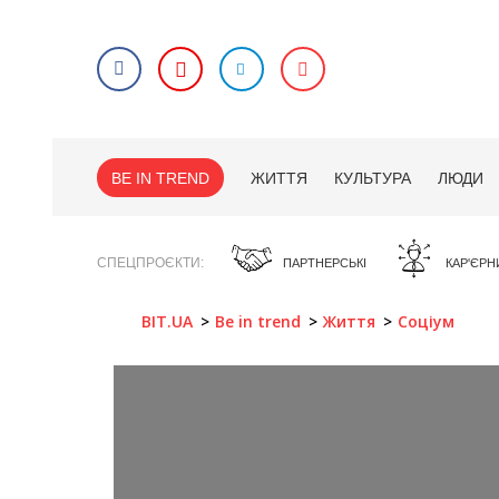
BE IN TREND
ЖИТТЯ
КУЛЬТУРА
ЛЮДИ
СПЕЦПРОЄКТИ
ПАРТНЕРСЬКІ
КАР'ЄРН
BIT.UA
Be in trend
Життя
Соціум