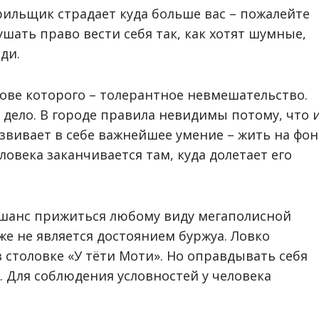
урильщик страдает куда больше вас – пожалейте
ушать право вести себя так, как хотят шумные,
ди.
нове которого – толерантное невмешательство.
м дело. В городе правила невидимы потому, что 
вивает в себе важнейшее умение – жить на фон
овека заканчивается там, куда долетает его
 шанс прижиться любому виду мегаполисной
же не является достоянием буржуа. Ловко
 столовке «У тёти Моти». Но оправдывать себя
 Для соблюдения условностей у человека