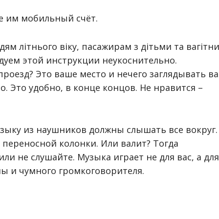
е им мобильный счёт.
дям літнього віку, пасажирам з дітьми та вагітн
едуем этой инструкции неукоснительно.
проезд? Это ваше место и нечего заглядывать в
во. Это удобно, в конце концов. Не нравится –
узыку из наушников должны слышать все вокруг.
з переносной колонки. Или валит? Тогда
ли не слушайте. Музыка играет не для вас, а для
ы и чумного громкоговорителя.