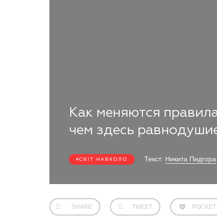
Как меняются правила
чем здесь равнодуши
Текст:
Никита Пидгора
СВІТ НАВКОЛО
SHARE
TWEET
POCKET