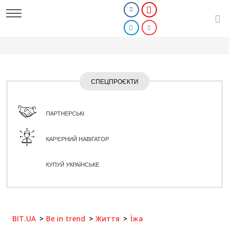
СПЕЦПРОЄКТИ
ПАРТНЕРСЬКІ
КАР'ЄРНИЙ НАВІГАТОР
КУПУЙ УКРАЇНСЬКЕ
BIT.UA
Be in trend
Життя
Їжа