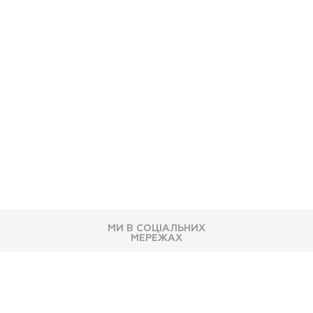
МИ В СОЦІАЛЬНИХ
МЕРЕЖАХ
83K