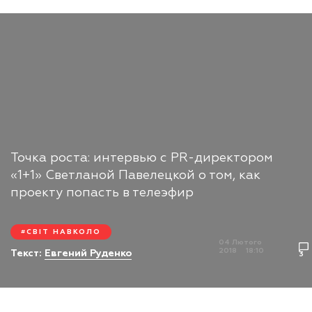
Точка роста: интервью с PR-директором
«1+1» Светланой Павелецкой о том, как
проекту попасть в телеэфир
СВІТ НАВКОЛО
04 Лютого
2018
18:10
Текст:
Евгений Руденко
3