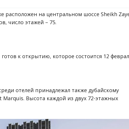
е расположен на центральном шоссе Sheikh Zay
в, число этажей – 75.
готов к открытию, которое состоится 12 феврал
среди отелей принадлежал также дубайскому
t Marquis. Высота каждой из двух 72-этажных