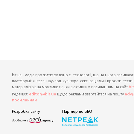
bit.ua - медіа про життя як воно є і технології, що на нього впливают
платформі: я і tech. наукпоп. культура. секс. соціальні проєкти. тест
матеріалів bit.ua можливе тільки з активним посиланням на сайт
bi
Редакція:
Щодо реклами звертайтеся на пошту
editor@bit.ua
adv@
посиланням.
Розробка сайту
Партнер по SEO