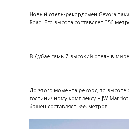
Новый отель-рекордсмен Gevora такж
Road. Его высота составляет 356 метро
В Дубае самый высокий отель в мире 
До этого момента рекорд по высоте 
гостиничному комплексу – JW Marriot
башен составляет 355 метров.