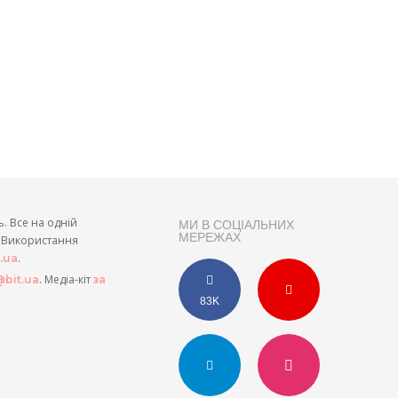
ь. Все на одній
МИ В СОЦІАЛЬНИХ
МЕРЕЖАХ
и. Використання
.
t.ua
. Медіа-кіт
bit.ua
за
83K