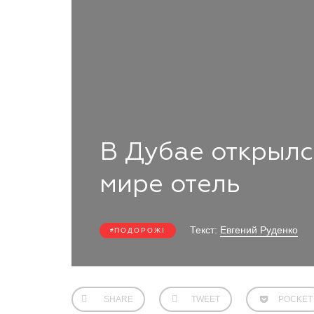
В Дубае открылс
мире отель
Текст:
Евгений Руденко
ПОДОРОЖІ
SHARE
TWEET
POCKET