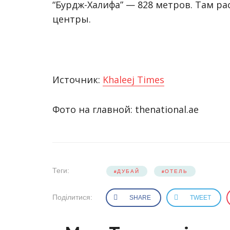
“Бурдж-Халифа” — 828 метров. Там р
центры.
Источник:
Khaleej Times
Фото на главной: thenational.ae
Теги:
ДУБАЙ
ОТЕЛЬ
Поділитися:
SHARE
TWEET