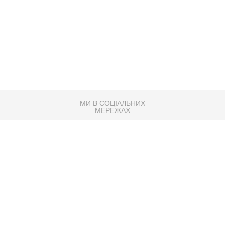
МИ В СОЦІАЛЬНИХ
МЕРЕЖАХ
83K
Розробка сайту
Партнер по SEO