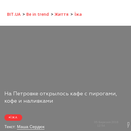
BIT.UA
Be in trend
Життя
Їжа
На Петровке открылось кафе с пирогами,
кофе и наливками
ЇЖА
05 Березня 2018
12:54
Текст:
Маша Сердюк
7