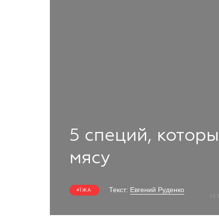
5 специй, котор
мясу
Текст:
Евгений Руденко
ЇЖА
13 