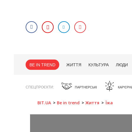
BE IN TREND
ЖИТТЯ
КУЛЬТУРА
ЛЮДИ
СПЕЦПРОЄКТИ
ПАРТНЕРСЬКІ
КАР'ЄРН
BIT.UA
Be in trend
Життя
Їжа