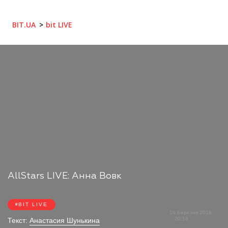
BIT.UA
bit LIVE
AllStars LIVE: Анна Вовк
BIT LIVE
16 Березня 2018
20:18
Текст:
Анастасия Шунькина