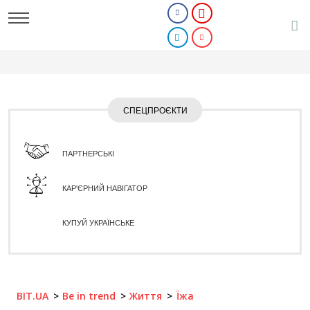
СПЕЦПРОЄКТИ
ПАРТНЕРСЬКІ
КАР'ЄРНИЙ НАВІГАТОР
КУПУЙ УКРАЇНСЬКЕ
BIT.UA
Be in trend
Життя
Їжа