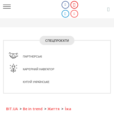
СПЕЦПРОЄКТИ
ПАРТНЕРСЬКІ
КАР'ЄРНИЙ НАВІГАТОР
КУПУЙ УКРАЇНСЬКЕ
BIT.UA
Be in trend
Життя
Їжа