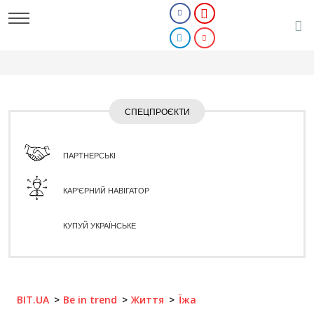
СПЕЦПРОЄКТИ
ПАРТНЕРСЬКІ
КАР'ЄРНИЙ НАВІГАТОР
КУПУЙ УКРАЇНСЬКЕ
BIT.UA
Be in trend
Життя
Їжа