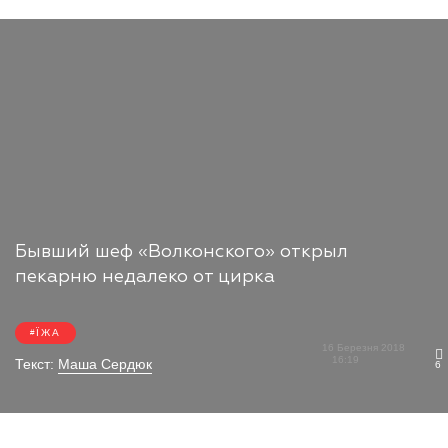
Бывший шеф «Волконского» открыл
пекарню недалеко от цирка
ЇЖА
16 Березня 2018
16:19
Текст:
Маша Сердюк
6