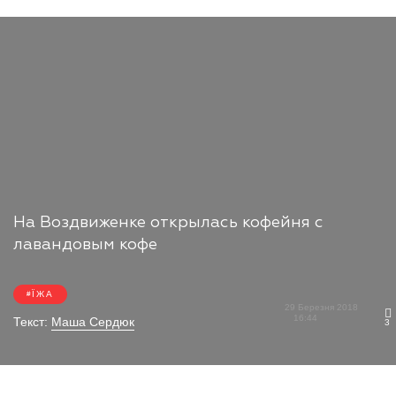
На Воздвиженке открылась кофейня с
лавандовым кофе
ЇЖА
29 Березня 2018
16:44
Текст:
Маша Сердюк
3