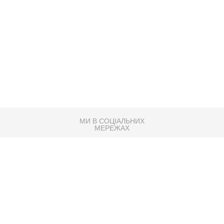
МИ В СОЦІАЛЬНИХ
МЕРЕЖАХ
83K
Розробка сайту
Партнер по SEO