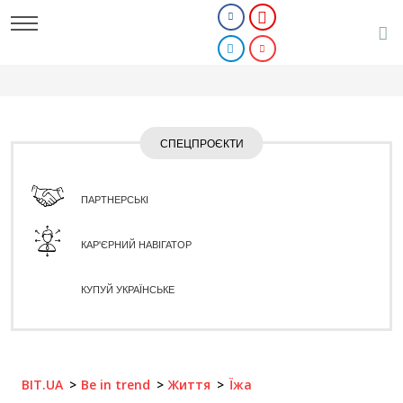
СПЕЦПРОЄКТИ
ПАРТНЕРСЬКІ
КАР'ЄРНИЙ НАВІГАТОР
КУПУЙ УКРАЇНСЬКЕ
BIT.UA
Be in trend
Життя
Їжа