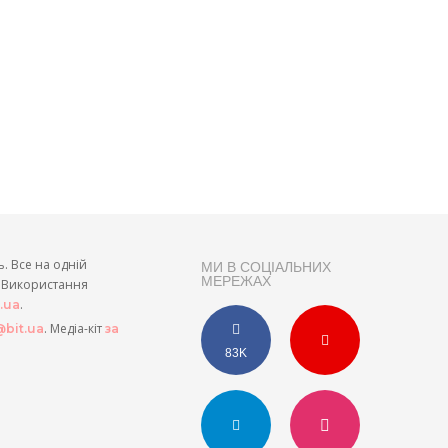
ь. Все на одній
МИ В СОЦІАЛЬНИХ
МЕРЕЖАХ
и. Використання
.
t.ua
. Медіа-кіт
bit.ua
за
83K