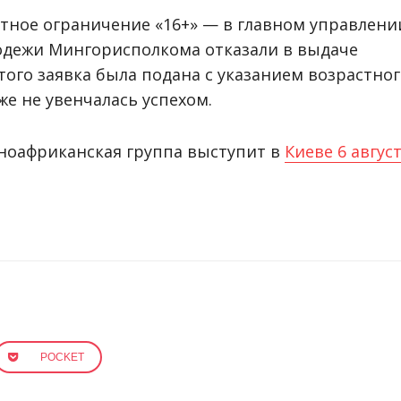
стное ограничение «16+» — в главном управлени
лодежи Мингорисполкома отказали в выдаче
того заявка была подана с указанием возрастно
е не увенчалась успехом.
ноафриканская группа выступит в
Киеве 6 авгус
POCKET