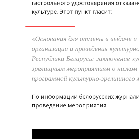
гастрольного удостоверения отказано
культуре. Этот пункт гласит:
«Основания для отмены в выдаче и 
организации и проведения культур
Республики Беларусь: заключение х
зрелищным мероприятиям о низком 
программой культурно-зрелищного 
По информации белорусских журнали
проведение мероприятия.