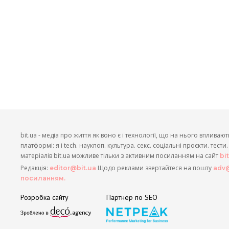
bit.ua - медіа про життя як воно є і технології, що на нього впливают
платформі: я і tech. наукпоп. культура. секс. соціальні проєкти. тест
матеріалів bit.ua можливе тільки з активним посиланням на сайт
bi
Редакція:
Щодо реклами звертайтеся на пошту
editor@bit.ua
adv@
посиланням.
Розробка сайту
Партнер по SEO