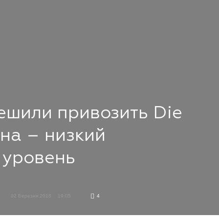
ешили привозить Die
на – низкий
 уровень
02 Березня 2018
19:05
4