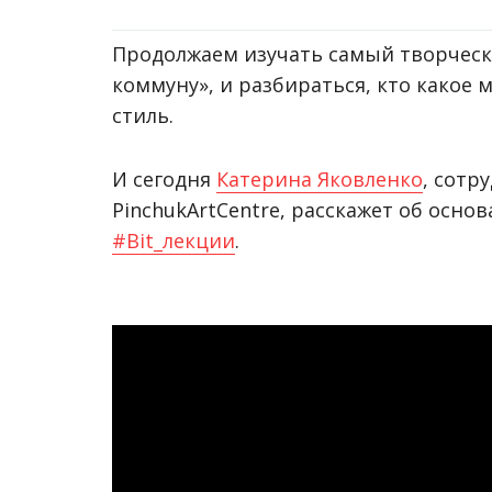
Продолжаем изучать самый творчески
коммуну», и разбираться, кто какое 
стиль.
И сегодня
Катерина Яковленко
, сотр
PinchukArtCentre, расскажет об осно
#
Bit_лекции
.