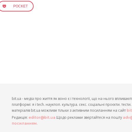
POCKET
bit.ua - медіа про життя як воно є і технології, що на нього впливают
платформі: я і tech. наукпоп. культура. секс. соціальні проєкти. тест
матеріалів bit.ua можливе тільки з активним посиланням на сайт
bi
Редакція:
Щодо реклами звертайтеся на пошту
editor@bit.ua
adv@
посиланням.