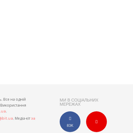
ь. Все на одній
МИ В СОЦІАЛЬНИХ
МЕРЕЖАХ
и. Використання
.
t.ua
. Медіа-кіт
bit.ua
за
83K