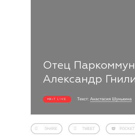
Отец Паркоммун
Александр Гнил
Текст:
Анастасия Шунькина
BIT LIVE
SHARE
TWEET
POCKET