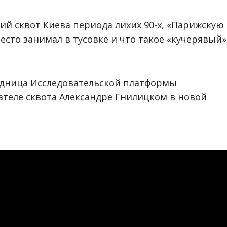
й сквот Киева периода лихих 90-х, «Парижскую
место занимал в тусовке и что такое «кучерявый»
удница Исследовательской платформы
вателе сквота Александре Гнилицком в новой