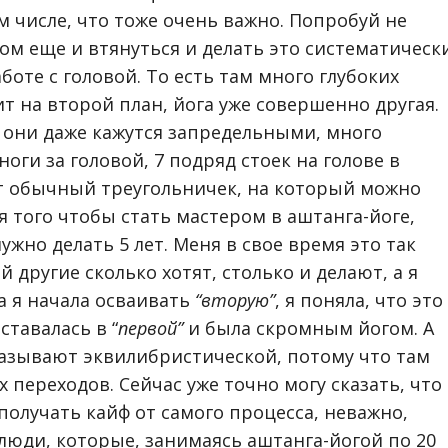
м числе, что тоже очень важно. Попробуй не
ом еще и втянуться и делать это систематически
боте с головой. То есть там много глубоких
т на второй план, йога уже совершенно другая.
х они даже кажутся запредельными, много
оги за головой, 7 подряд стоек на голове в
от обычный треугольничек, на который можно
ля того чтобы стать мастером в аштанга-йоге,
ужно делать 5 лет. Меня в свое время это так
й другие сколько хотят, столько и делают, а я
а я начала осваивать
“вторую”
, я поняла, что это
ставалась в “
первой”
и была скромным йогом. А
азывают эквилибристической, потому что там
 переходов. Сейчас уже точно могу сказать, что
получать кайф от самого процесса, неважно,
 люди, которые, занимаясь аштанга-йогой по 20