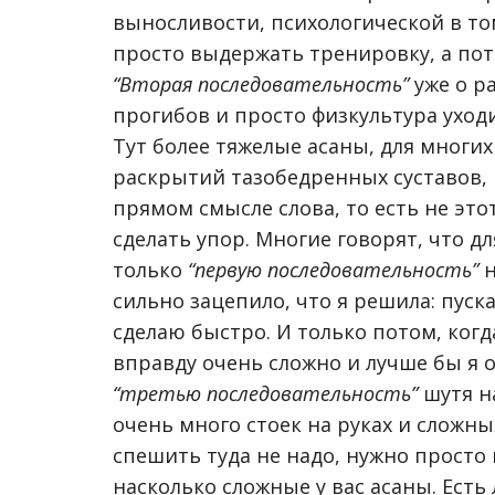
выносливости, психологической в то
просто выдержать тренировку, а пот
“Вторая последовательность”
уже о ра
прогибов и просто физкультура уходи
Тут более тяжелые асаны, для многи
раскрытий тазобедренных суставов, н
прямом смысле слова, то есть не эт
сделать упор. Многие говорят, что д
только
“первую последовательность”
н
сильно зацепило, что я решила: пуска
сделаю быстро. И только потом, когд
вправду очень сложно и лучше бы я о
“третью последовательность”
шутя н
очень много стоек на руках и сложных
спешить туда не надо, нужно просто 
насколько сложные у вас асаны. Есть