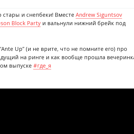
ер стары и снепбеки! Вместе
Andrew Siguntsov
son Block Party
и вальнули нижний брейк под
Ante Up” (и не врите, что не помните его) про
едущий на ринге и как вообще прошла вечеринк
вом выпуске
#
где_я