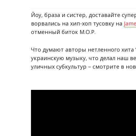
Йоу, браза и систер, доставайте cуп
ворвались на хип-хоп тусовку на
Jame
отменный биток M.O.P.
Что думают авторы нетленного хита “
украинскую музыку, что делал наш в
уличных субкультур – смотрите в но