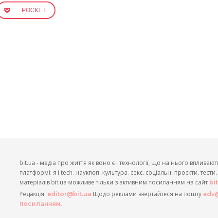
POCKET
bit.ua - медіа про життя як воно є і технології, що на нього впливают
платформі: я і tech. наукпоп. культура. секс. соціальні проєкти. тест
матеріалів bit.ua можливе тільки з активним посиланням на сайт
bi
Редакція:
Щодо реклами звертайтеся на пошту
editor@bit.ua
adv@
посиланням.