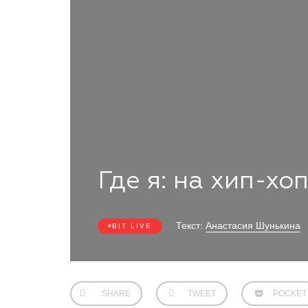
Где я: на хип-хо
Текст:
Анастасия Шунькина
BIT LIVE
SHARE
TWEET
POCKET