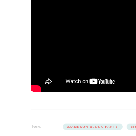
Теги:
JAMESON BLOCK PARTY
Г