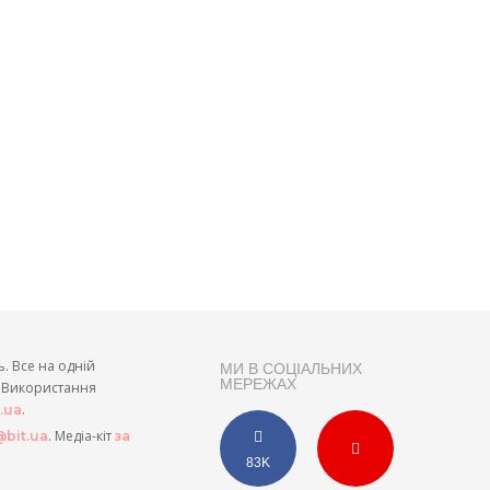
ь. Все на одній
МИ В СОЦІАЛЬНИХ
МЕРЕЖАХ
и. Використання
.
t.ua
. Медіа-кіт
bit.ua
за
83K