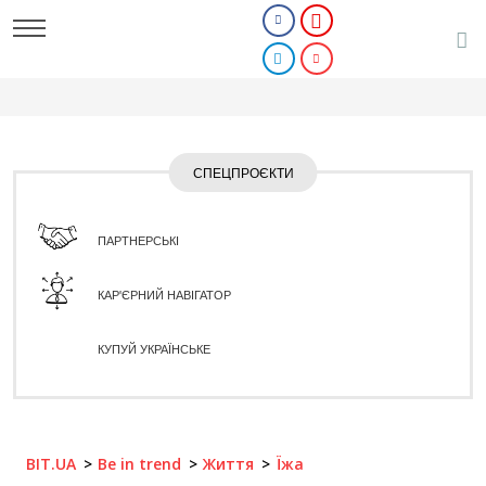
СПЕЦПРОЄКТИ
ПАРТНЕРСЬКІ
КАР'ЄРНИЙ НАВІГАТОР
КУПУЙ УКРАЇНСЬКЕ
BIT.UA
Be in trend
Життя
Їжа