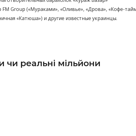
благотворительных барахолок «Кураж Базар»
FM Group («Мураками», «Оливье», «Дрова», «Кофе-тайм
ничная «Катюша») и другие известные украинцы.
и чи реальні мільйони