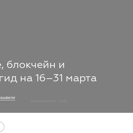
, блокчейн и
-гид на 16–31 марта
лашвили
16 Березня 2018
16:40