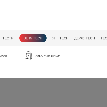
ТЕСТИ
BE IN TECH
Я_І_TECH
ДЕРЖ_TECH
TEC
ГАТОР
КУПУЙ УКРАЇНСЬКЕ