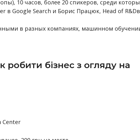
опы), 10 часов, более 20 спикеров, среди которы
eer в Google Search и Борис Працюк, Head of R&Dв
данными в разных компаниях, машинном обучени
к робити бізнес з огляду на
h Center