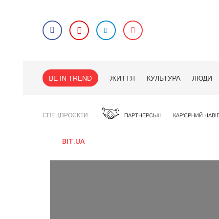
BE IN TREND
ЖИТТЯ
КУЛЬТУРА
ЛЮДИ
СПЕЦПРОЄКТИ
ПАРТНЕРСЬКІ
КАР'ЄРНИЙ НАВІ
BIT.UA