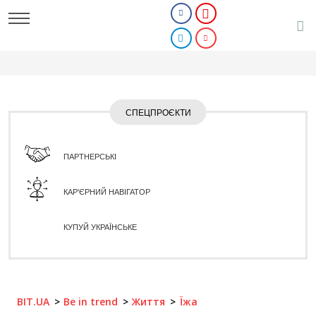
СПЕЦПРОЄКТИ
ПАРТНЕРСЬКІ
КАР'ЄРНИЙ НАВІГАТОР
КУПУЙ УКРАЇНСЬКЕ
BIT.UA
Be in trend
Життя
Їжа