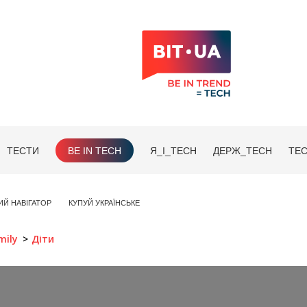
ТЕСТИ
BE IN TECH
Я_І_TECH
ДЕРЖ_TECH
TEC
ИЙ НАВІГАТОР
КУПУЙ УКРАЇНСЬКЕ
mily
Діти