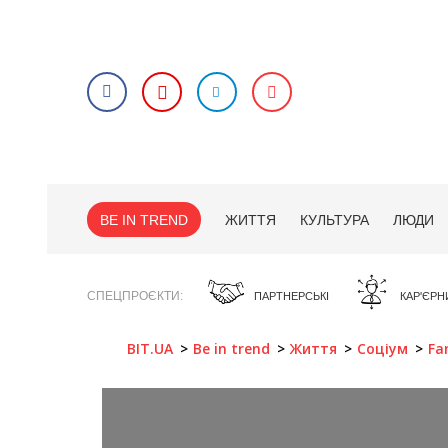
BE IN TREND
ЖИТТЯ
КУЛЬТУРА
ЛЮДИ
СПЕЦПРОЄКТИ
ПАРТНЕРСЬКІ
КАР'ЄРН
BIT.UA
Be in trend
Життя
Соціум
Fa