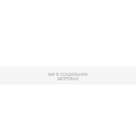
МИ В СОЦІАЛЬНИХ
МЕРЕЖАХ
83K
Розробка сайту
Партнер по SEO