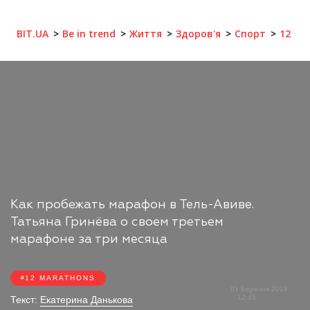
BIT.UA
Be in trend
Життя
Здоров'я
Спорт
12 ma
Как пробежать марафон в Тель-Авиве.
Татьяна Гринёва о своем третьем
марафоне за три месяца
12 MARATHONS
01 Березня 2018
12:45
Текст:
Екатерина Данькова