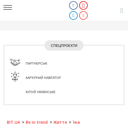
СПЕЦПРОЄКТИ
ПАРТНЕРСЬКІ
КАР'ЄРНИЙ НАВІГАТОР
КУПУЙ УКРАЇНСЬКЕ
BIT.UA
Be in trend
Життя
Їжа