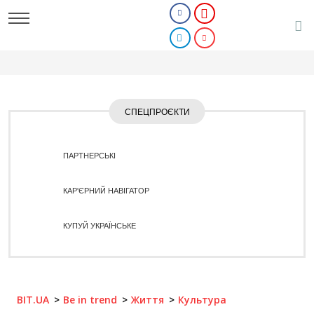
СПЕЦПРОЄКТИ
ПАРТНЕРСЬКІ
КАР'ЄРНИЙ НАВІГАТОР
КУПУЙ УКРАЇНСЬКЕ
BIT.UA
Be in trend
Життя
Культура