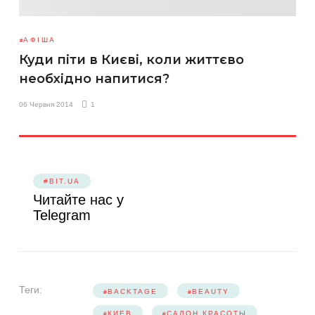
АФІША
Куди піти в Києві, коли життєво
необхідно напитися?
06 Червня 2014
1
#BIT.UA
Читайте нас у
Telegram
Теги:
BACKTAGE
BEAUTY
КИЕВ
САЛОН КРАСОТЫ