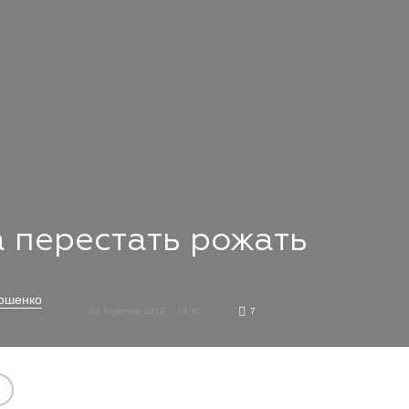
 перестать рожать
рошенко
02 Березня 2018
14:40
7