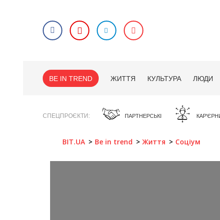
BE IN TREND
ЖИТТЯ
КУЛЬТУРА
ЛЮДИ
СПЕЦПРОЄКТИ
ПАРТНЕРСЬКІ
КАР'ЄРН
BIT.UA
Be in trend
Життя
Соціум