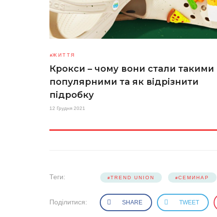
ЖИТТЯ
Крокси – чому вони стали такими
популярними та як відрізнити
підробку
12 Грудня 2021
Теги:
TREND UNION
СЕМИНАР
Поділитися:
SHARE
TWEET