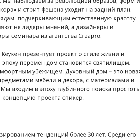
 мы наблюдаем за революцией образов, форм и
кора» и стрит-фешена уходит на задний план,
рядам, подчеркивающим естественную красоту.
еляют не лидеры мнений, а дизайнеры и
ры семинара из агентства Creapro.
 Кеукен презентует проект о стиле жизни и
«В эпоху перемен дом становится святилищем,
омфортным убежищем. Духовный дом – это нова
предметами мебели и декора, с материалами и
 Мы входим в эпоху глубинного поиска простоты
т концепцию проекта спикер.
зированием тенденций более 30 лет. Среди его