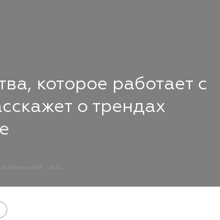
тва, которое работает с
асскажет о трендах
е
26 Березня 2018
16:11