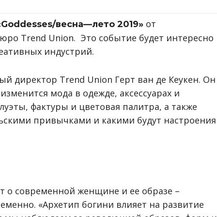
от
«Goddesses/весна—лето 2019»
юро Trend Union. Это событие будет интересно
еативных индустрий.
й директор Trend Union Герт ван де Кеукен. Он
 изменится мода в одежде, аксессуарах и
луэты, фактуры и цветовая палитра, а также
льскими привычками и какими будут настроения
т о современной женщине и ее образе –
еменно. «Архетип богини влияет на развитие