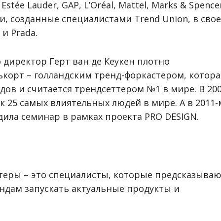
stée Lauder, GAP, L’Oréal, Mattel, Marks & Spence
уки, созданные специалистами Trend Union, в сво
и Prada.
 директор Герт ван де Кеукен плотно
ькорт – голландским тренд-форкастером, котора
дов и считается трендсеттером №1 в мире. В 20
к 25 самых влиятельных людей в мире. А в 2011-
дила семинар в рамках проекта PRO DESIGN.
астеры – это специалисты, которые предсказыва
ндам запускать актуальные продукты и