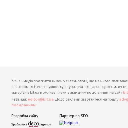
bit.ua - медіа про життя як воно є і технології, що на нього впливают
платформі: я і tech. наукпоп. культура. секс. соціальні проєкти. тест
матеріалів bit.ua можливе тільки з активним посиланням на сайт
bi
Редакція:
Щодо реклами звертайтеся на пошту
editor@bit.ua
adv@
посиланням.
Розробка сайту
Партнер по SEO