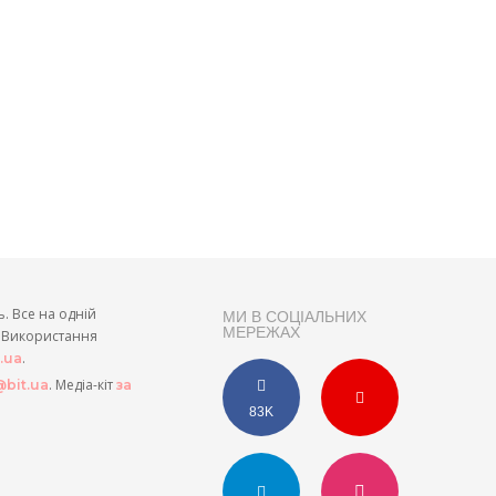
ь. Все на одній
МИ В СОЦІАЛЬНИХ
МЕРЕЖАХ
и. Використання
.
t.ua
. Медіа-кіт
bit.ua
за
83K