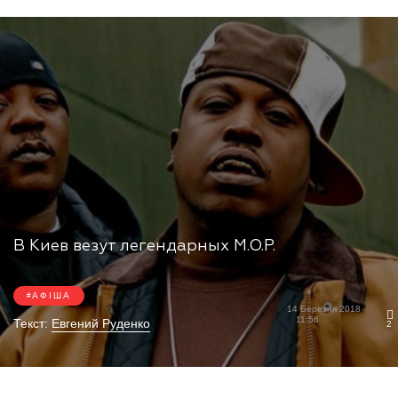
В Киев везут легендарных M.O.P.
АФІША
14 Березня 2018
11:56
Текст:
Евгений Руденко
2