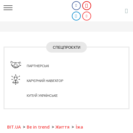
СПЕЦПРОЄКТИ
ПАРТНЕРСЬКІ
КАР'ЄРНИЙ НАВІГАТОР
КУПУЙ УКРАЇНСЬКЕ
BIT.UA
Be in trend
Життя
Їжа