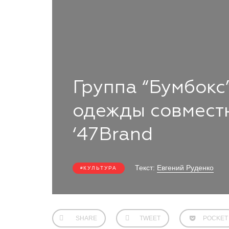
Группа “Бумбокс
одежды совмест
‘47Brand
Текст:
Евгений Руденко
КУЛЬТУРА
SHARE
TWEET
POCKET