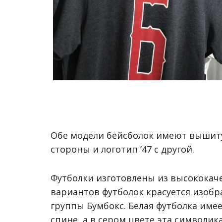
Обе модели бейсболок имеют вышитую
стороны и логотип ’47 с другой.
Футболки изготовлены из высококаче
вариантов футболок красуется изобр
группы Бумбокс. Белая футболка име
спине, а в сером цвете эта символик