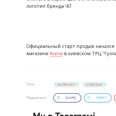
логотип бренда ’47.
Официальный старт продаж начался 
магазине
Arena
в киевском ТРЦ “Гулли
Теги:
БУМБОКС
ОДЕЖДА
Поділитися:
SHARE
TWEET
Ми в Телеграмі