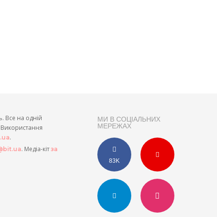
ь. Все на одній
МИ В СОЦІАЛЬНИХ
МЕРЕЖАХ
и. Використання
.
t.ua
. Медіа-кіт
bit.ua
за
83K