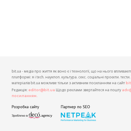
bit.ua - медіа про життя як воно є і технології, що на нього впливают
платформі: я і tech. наукпоп. культура. секс. соціальні проєкти. тест
матеріалів bit.ua можливе тільки з активним посиланням на сайт
bi
Редакція:
Щодо реклами звертайтеся на пошту
editor@bit.ua
adv@
посиланням.
Розробка сайту
Партнер по SEO