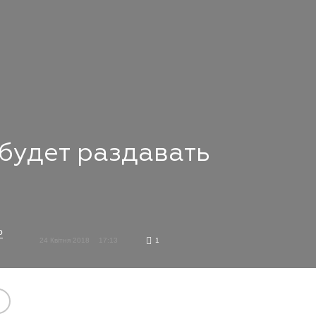
будет раздавать
о
24 Квітня 2018
17:13
1