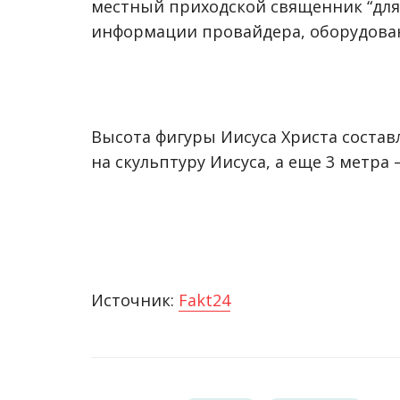
местный приходской священник “для
информации провайдера, оборудован
Высота фигуры Иисуса Христа составл
на скульптуру Иисуса, а еще 3 метра
Источник:
Fakt24