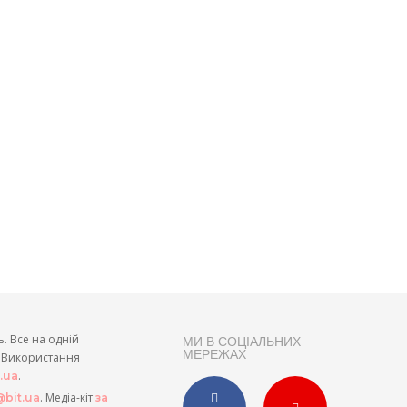
ь. Все на одній
МИ В СОЦІАЛЬНИХ
МЕРЕЖАХ
и. Використання
.
t.ua
. Медіа-кіт
bit.ua
за