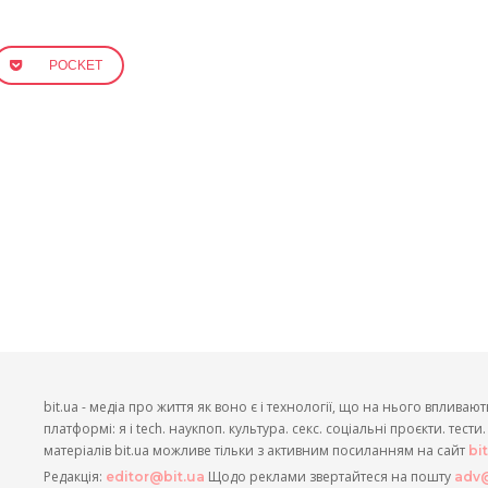
POCKET
bit.ua - медіа про життя як воно є і технології, що на нього впливают
платформі: я і tech. наукпоп. культура. секс. соціальні проєкти. тест
матеріалів bit.ua можливе тільки з активним посиланням на сайт
bi
Редакція:
Щодо реклами звертайтеся на пошту
editor@bit.ua
adv@