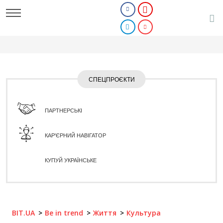
СПЕЦПРОЄКТИ
ПАРТНЕРСЬКІ
КАР'ЄРНИЙ НАВІГАТОР
КУПУЙ УКРАЇНСЬКЕ
BIT.UA
Be in trend
Життя
Культура