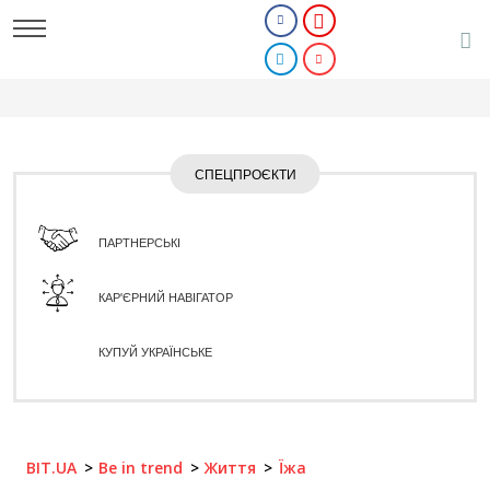
СПЕЦПРОЄКТИ
ПАРТНЕРСЬКІ
КАР'ЄРНИЙ НАВІГАТОР
КУПУЙ УКРАЇНСЬКЕ
BIT.UA
Be in trend
Життя
Їжа