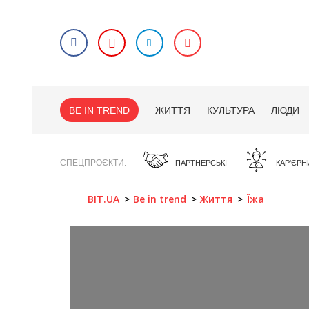
BE IN TREND
ЖИТТЯ
КУЛЬТУРА
ЛЮДИ
СПЕЦПРОЄКТИ
ПАРТНЕРСЬКІ
КАР'ЄРН
BIT.UA
Be in trend
Життя
Їжа