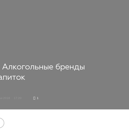
. Алкогольные бренды
апиток
тня 2018
17:20
1