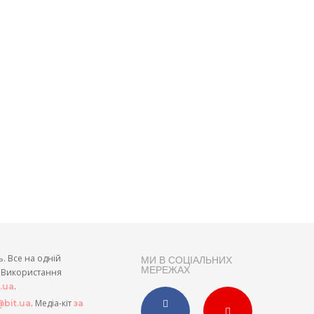
ь. Все на одній
МИ В СОЦІАЛЬНИХ
МЕРЕЖАХ
и. Використання
.
t.ua
. Медіа-кіт
bit.ua
за