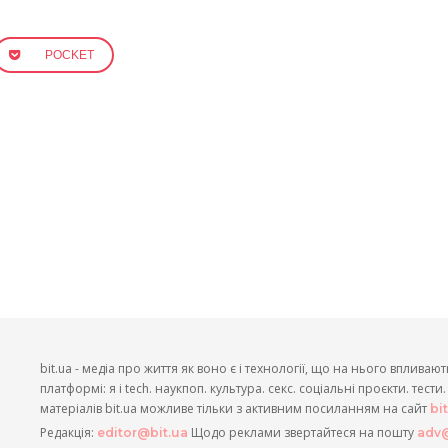
POCKET
bit.ua - медіа про життя як воно є і технології, що на нього впливают
платформі: я і tech. наукпоп. культура. секс. соціальні проєкти. тест
матеріалів bit.ua можливе тільки з активним посиланням на сайт
bi
Редакція:
Щодо реклами звертайтеся на пошту
editor@bit.ua
adv@