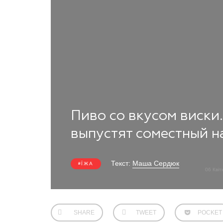
Пиво со вкусом виски
выпустят соместный н
Текст:
Маша Сердюк
ЇЖА
06 Кві
SHARE
TWEET
POCKET