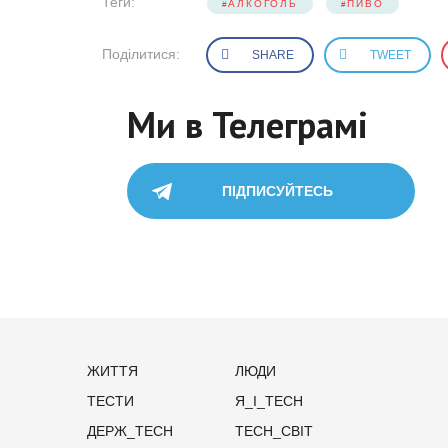
Теги:
АЛКОГОЛЬ
ПИВО
Поділитися:
SHARE
TWEET
Ми в Телеграмі
ПІДПИСУЙТЕСЬ
ЖИТТЯ
ЛЮДИ
ТЕСТИ
Я_І_TECH
ДЕРЖ_TECH
TECH_СВІТ