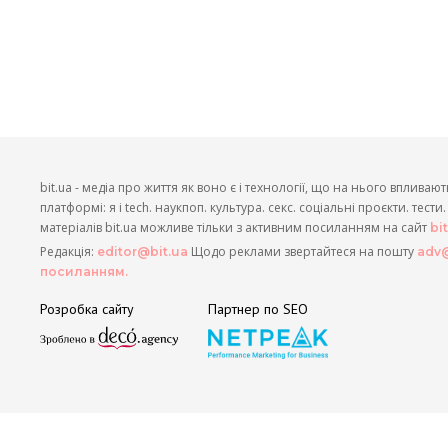
bit.ua - медіа про життя як воно є і технології, що на нього впливают
платформі: я і tech. наукпоп. культура. секс. соціальні проєкти. тест
матеріалів bit.ua можливе тільки з активним посиланням на сайт
bi
Редакція:
Щодо реклами звертайтеся на пошту
editor@bit.ua
adv@
посиланням.
Розробка сайту
Партнер по SEO