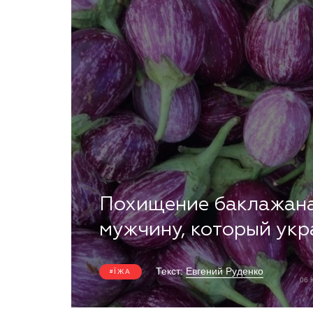
Похищение баклажана
мужчину, который ук
Текст:
Евгений Руденко
ЇЖА
06 