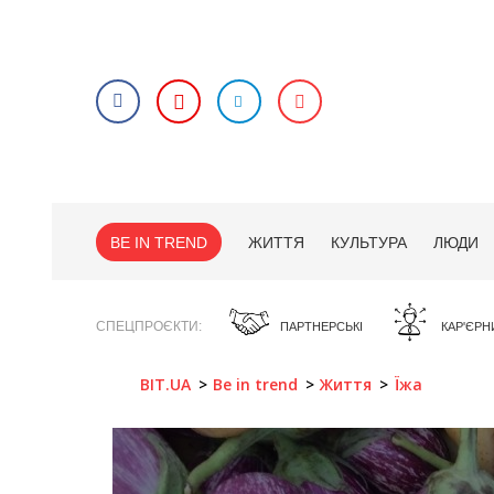
BE IN TREND
ЖИТТЯ
КУЛЬТУРА
ЛЮДИ
СПЕЦПРОЄКТИ
ПАРТНЕРСЬКІ
КАР'ЄРН
BIT.UA
Be in trend
Життя
Їжа