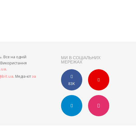
ь. Все на одній
МИ В СОЦІАЛЬНИХ
МЕРЕЖАХ
и. Використання
.
t.ua
. Медіа-кіт
bit.ua
за
83K