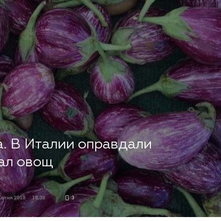
. В Италии оправдали
рал овощ
Квітня 2018
18:38
3