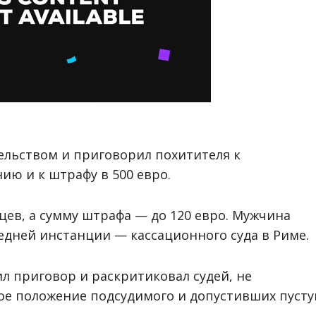
ельством и приговорил похитителя к
ю и к штрафу в 500 евро.
цев, а сумму штрафа — до 120 евро. Мужчина
едней инстанции — кассационного суда в Риме.
л приговор и раскритиковал судей, не
е положение подсудимого и допустивших пуст