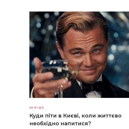
АФІША
Куди піти в Києві, коли життєво
необхідно напитися?