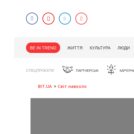
BE IN TREND
ЖИТТЯ
КУЛЬТУРА
ЛЮДИ
СПЕЦПРОЄКТИ
ПАРТНЕРСЬКІ
КАР'ЄРН
BIT.UA
Світ навколо