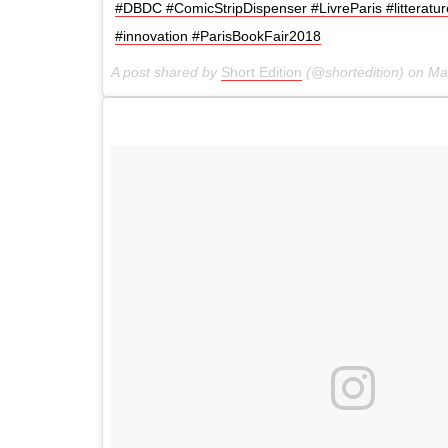
#DBDC #ComicStripDispenser #LivreParis #litteratur
#innovation #ParisBookFair2018
A post shared by
Short Edition
(@shortedition) on
Mar