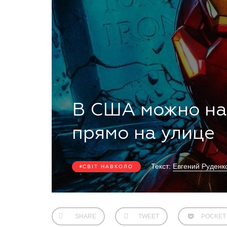
В США можно на
прямо на улице
Текст:
Евгений Руденк
СВІТ НАВКОЛО
SHARE
TWEET
POCKET