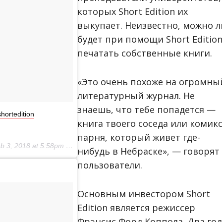
которых Short Edition их
выкупает. Неизвестно, можно л
будет при помощи Short Editio
печатать собственные книги.
«Это очень похоже на огромны
литературный журнал. Не
знаешь, что тебе попадется —
shortedition
книга твоего соседа или комик
парня, который живет где-
b 3, 2018 at 5:58pm PST
нибудь в Небраске», — говорят
пользователи.
Основным инвестором Short
Edition является режиссер
Фрэнсис Форд Коппола. Два год