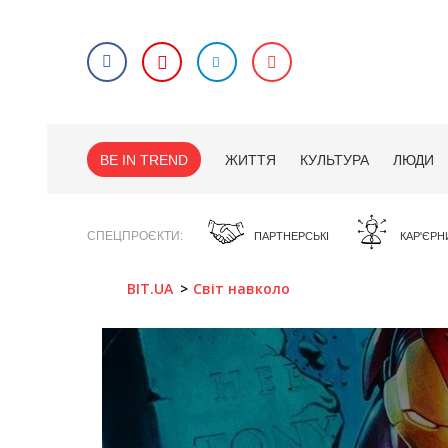
BE IN TREND
ЖИТТЯ
КУЛЬТУРА
ЛЮДИ
СПЕЦПРОЄКТИ
ПАРТНЕРСЬКІ
КАР'ЄРН
BIT.UA
Світ навколо