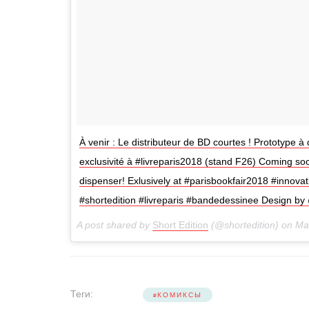
À venir : Le distributeur de BD courtes ! Prototype à
exclusivité à #livreparis2018 (stand F26) Coming so
dispenser! Exlusively at #parisbookfair2018 #innova
#shortedition #livreparis #bandedessinee Design by
A post shared by
Short Edition
(@shortedition) on
Mar
Теги:
КОМИКСЫ