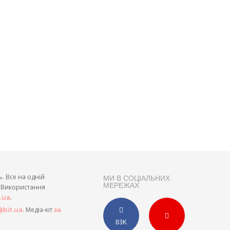
ь. Все на одній
МИ В СОЦІАЛЬНИХ
МЕРЕЖАХ
и. Використання
.
t.ua
. Медіа-кіт
bit.ua
за
83K