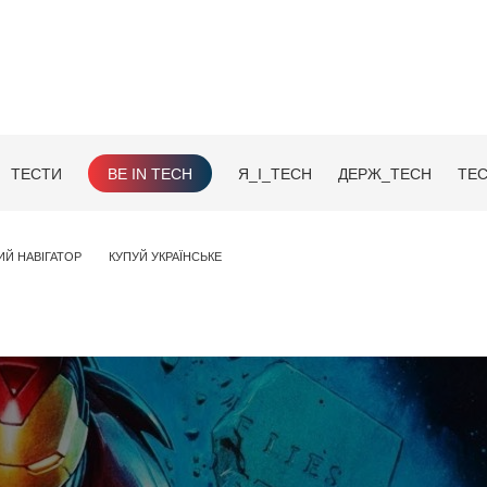
ТЕСТИ
BE IN TECH
Я_І_TECH
ДЕРЖ_TECH
TEC
ИЙ НАВІГАТОР
КУПУЙ УКРАЇНСЬКЕ