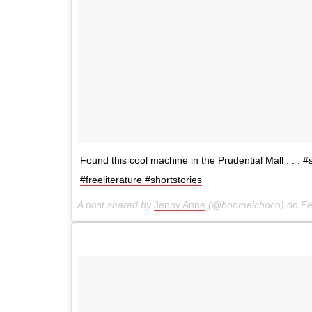
Found this cool machine in the Prudential Mall . . . #
#freeliterature #shortstories
A post shared by
Jenny Anne
(@honmeichoco) on
Fe