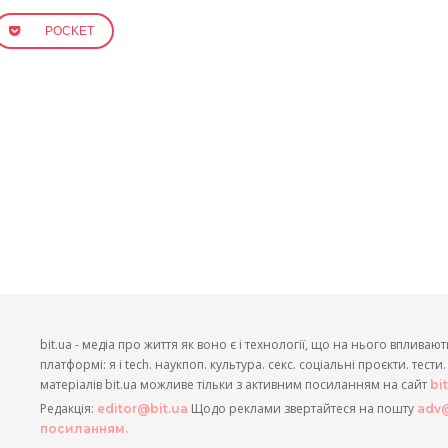
POCKET
bit.ua - медіа про життя як воно є і технології, що на нього впливают
платформі: я і tech. наукпоп. культура. секс. соціальні проєкти. тест
матеріалів bit.ua можливе тільки з активним посиланням на сайт
bi
Редакція:
Щодо реклами звертайтеся на пошту
editor@bit.ua
adv@
посиланням.