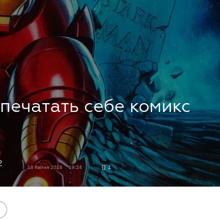
печатать себе комикс
о
18 Квітня 2018
19:24
1