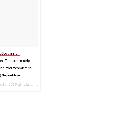
 découvrir en
on: The comic strip
tion #bd #comicstrip
 @lepuebloart
 14, 2018 at 7:32am PDT