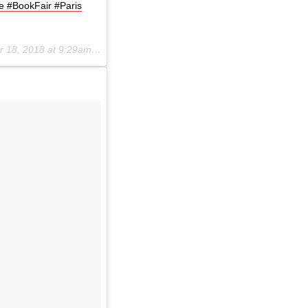
e #BookFair #Paris
 18, 2018 at 9:29am PDT