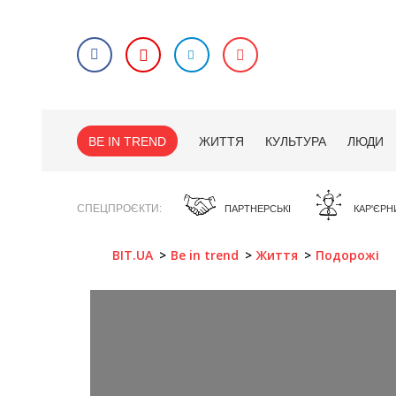
BE IN TREND
ЖИТТЯ
КУЛЬТУРА
ЛЮДИ
СПЕЦПРОЄКТИ
ПАРТНЕРСЬКІ
КАР'ЄРН
BIT.UA
Be in trend
Життя
Подорожі