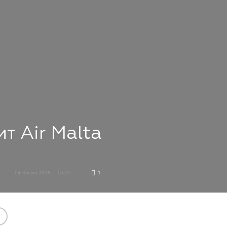
т Air Malta
04 Квітня 2018
15:35
1