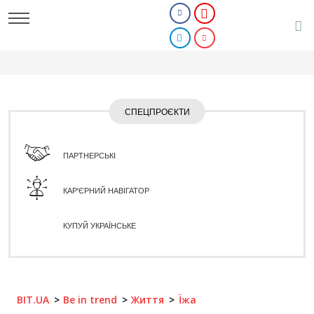
СПЕЦПРОЄКТИ
ПАРТНЕРСЬКІ
КАР'ЄРНИЙ НАВІГАТОР
КУПУЙ УКРАЇНСЬКЕ
BIT.UA
Be in trend
Життя
Їжа