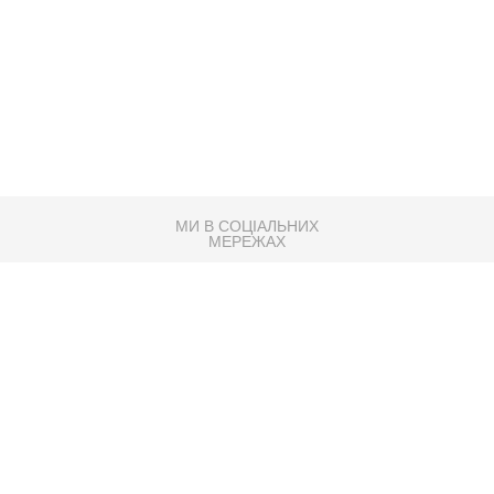
МИ В СОЦІАЛЬНИХ
МЕРЕЖАХ
83K
Розробка сайту
Партнер по SEO