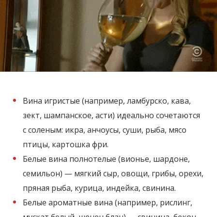
Вина игристые (например, ламбурско, кава,
зект, шампанское, асти) идеально сочетаются
с соленым: икра, анчоусы, суши, рыба, мясо
птицы, картошка фри.
Белые вина полнотелые (вионье, шардоне,
семильон) — мягкий сыр, овощи, грибы, орехи,
пряная рыба, курица, индейка, свинина.
Белые ароматные вина (например, рислинг,
мускат белый, шенен блан) — свинина, бекон,