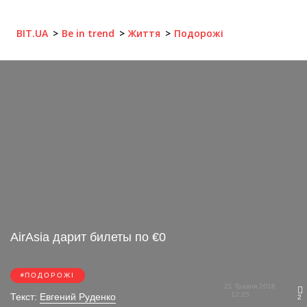
BIT.UA
Be in trend
Життя
Подорожі
AirAsia дарит билеты по €0
ПОДОРОЖІ
21 Травня 2018
12:25
Текст:
Евгений Руденко
2