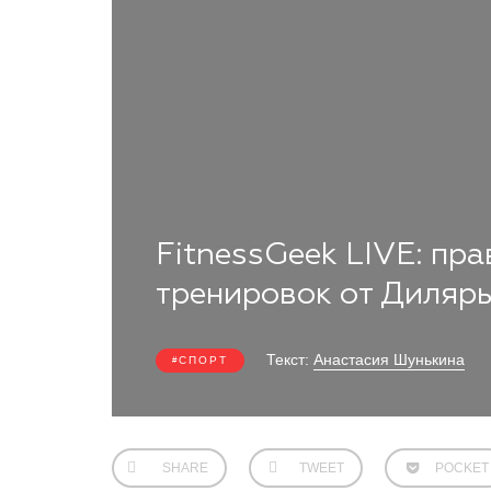
FitnessGeek LIVE: пр
тренировок от Диляр
Текст:
Анастасия Шунькина
СПОРТ
SHARE
TWEET
POCKET