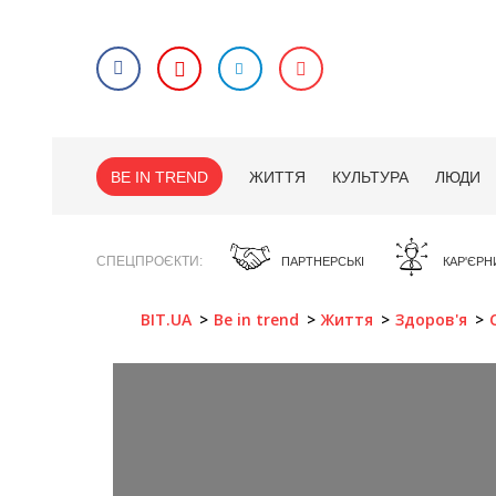
BE IN TREND
ЖИТТЯ
КУЛЬТУРА
ЛЮДИ
СПЕЦПРОЄКТИ
ПАРТНЕРСЬКІ
КАР'ЄРН
BIT.UA
Be in trend
Життя
Здоров'я