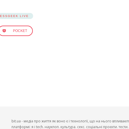
NESSGEEK LIVE
POCKET
bit.ua - медіа про життя як воно є і технології, що на нього впливают
платформі: я і tech. наукпоп. культура. секс. соціальні проєкти. тест