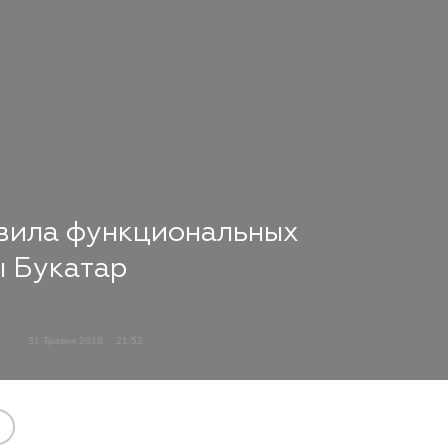
авила функциональных
ы Букатар
31 Травня 2018
21:52