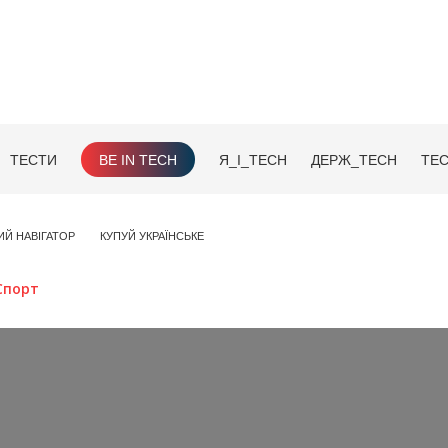
ТЕСТИ
BE IN TECH
Я_І_TECH
ДЕРЖ_TECH
TEC
ИЙ НАВІГАТОР
КУПУЙ УКРАЇНСЬКЕ
Спорт