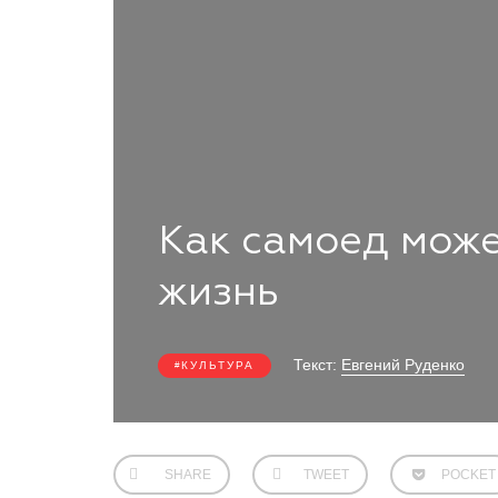
Как самоед може
жизнь
Текст:
Евгений Руденко
КУЛЬТУРА
SHARE
TWEET
POCKET