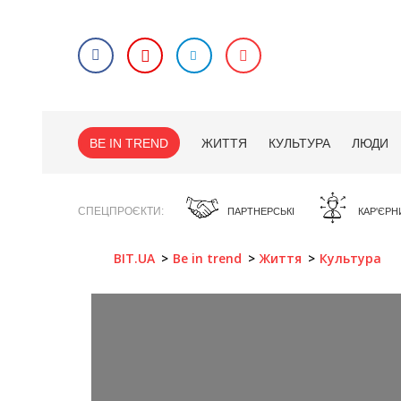
BE IN TREND
ЖИТТЯ
КУЛЬТУРА
ЛЮДИ
СПЕЦПРОЄКТИ
ПАРТНЕРСЬКІ
КАР'ЄРН
BIT.UA
Be in trend
Життя
Культура