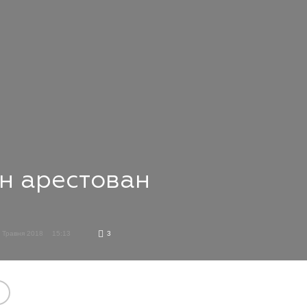
н арестован
 Травня 2018
15:13
3