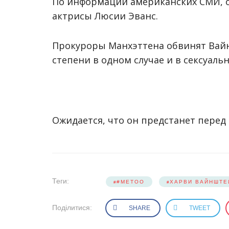
По информации американских СМИ, о
актрисы Люсии Эванс.
Прокуроры Манхэттена обвинят Вай
степени в одном случае и в сексуаль
Ожидается, что он предстанет перед 
Теги:
#METOO
ХАРВИ ВАЙНШТЕ
Поділитися:
SHARE
TWEET