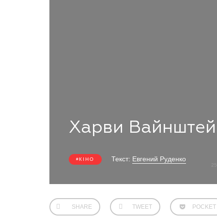
Харви Вайнштей
Текст:
Евгений Руденко
КІНО
25
SHARE
TWEET
POCKET