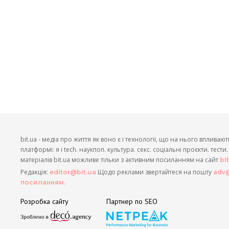
bit.ua - медіа про життя як воно є і технології, що на нього впливают
платформі: я і tech. наукпоп. культура. секс. соціальні проєкти. тест
матеріалів bit.ua можливе тільки з активним посиланням на сайт
bi
Редакція:
Щодо реклами звертайтеся на пошту
editor@bit.ua
adv@
посиланням.
Розробка сайту
Партнер по SEO