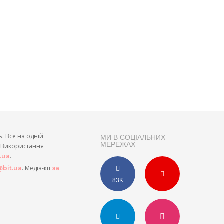
ь. Все на одній
МИ В СОЦІАЛЬНИХ
МЕРЕЖАХ
и. Використання
.
t.ua
. Медіа-кіт
bit.ua
за
83K