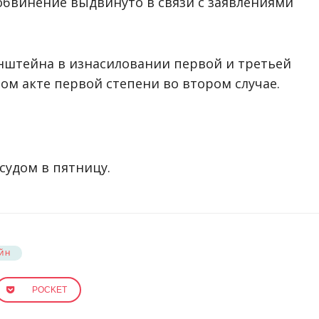
бвинение выдвинуто в связи с заявлениями
нштейна в изнасиловании первой и третьей
ном акте первой степени во втором случае.
судом в пятницу.
ЙН
POCKET